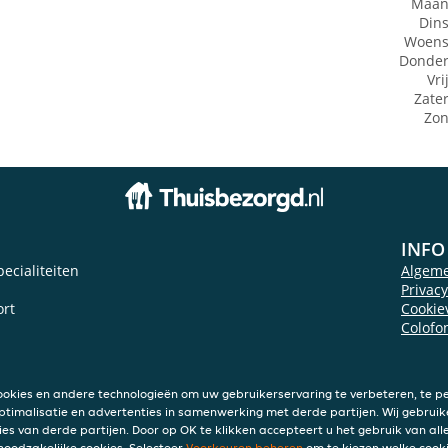
Maan
Din
Woens
Donde
Vri
Zate
Zo
INFO
ecialiteiten
Algem
Privac
rt
Cookie
Colofo
ookies en andere technologieën om uw gebruikerservaring te verbeteren, te pe
ptimalisatie en advertenties in samenwerking met derde partijen. Wij gebruik
ies van derde partijen. Door op OK te klikken accepteert u het gebruik van alle
 noodzakelijke cookies. Selecteer
Voorkeuren beheren
om te kiezen welke cooki