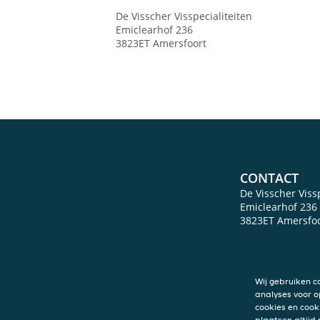
De Visscher Visspecialiteiten
Emiclearhof 236
3823ET
Amersfoort
CONTACT
De Visscher Vissp
Emiclearhof 236
3823ET
Amersfoo
Wij gebruiken c
analyses voor o
cookies en cook
plaatsen altijd