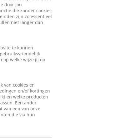
de door jou
nctie die zonder cookies
inden zijn zo essentieel
ullen niet langer dan
ebsite te kunnen
gebruiksvriendelijk
 op welke wijze jij op
ik van cookies en
iedingen en/of kortingen
uikt en welke producten
passen. Een ander
mt van een van onze
anten die via hun