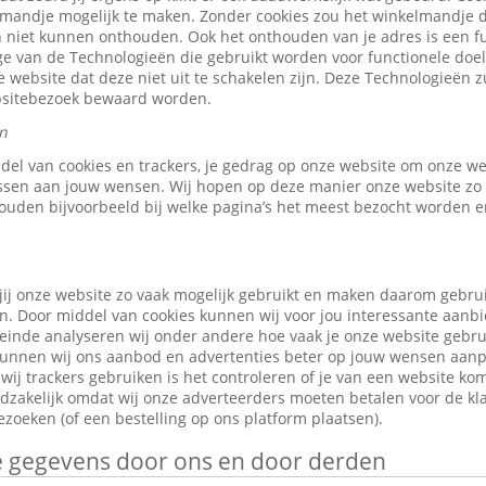
elmandje mogelijk te maken. Zonder cookies zou het winkelmandje 
 niet kunnen onthouden. Ook het onthouden van je adres is een fu
e van de Technologieën die gebruikt worden voor functionele doele
 website dat deze niet uit te schakelen zijn. Deze Technologieën z
ebsitebezoek bewaard worden.
n
ddel van cookies en trackers, je gedrag op onze website om onze w
ssen aan jouw wensen. Wij hopen op deze manier onze website zo 
ouden bijvoorbeeld bij welke pagina’s het meest bezocht worden en
jij onze website zo vaak mogelijk gebruikt en maken daarom gebru
n. Door middel van cookies kunnen wij voor jou interessante aanb
leinde analyseren wij onder andere hoe vaak je onze website gebr
o kunnen wij ons aanbod en advertenties beter op jouw wensen aan
ij trackers gebruiken is het controleren of je van een website ko
odzakelijk omdat wij onze adverteerders moeten betalen voor de kl
zoeken (of een bestelling op ons platform plaatsen).
je gegevens door ons en door derden