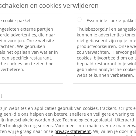
itschakelen en cookies verwijderen
e cookie-pakket
Essentiële cookie-pakket
ngesloten externe partijen
Thuisbezorgd.nl en aangeslo
erde advertenties, die naar
kunnen je advertenties tonen
ijn voor jou. Onze website
niet gebaseerd zijn op je int
rwachten. We gebruiken
productvoorkeuren. Onze web
als het opslaan van wat er in
zou verwachten. Hiervoor ge
 een specifiek restaurant.
cookies, bijvoorbeeld om op t
che cookies om te zien hoe
bepaald restaurant in je wi
verbeteren.
gebruiken analytische cookie
website kunnen verbeteren.
t
jn websites en applicaties gebruik van cookies, trackers, scripts 
ieën) die ons helpen een betere, snellere en veiligere ervaring te
ijn ingeschakeld worden deze Technologieën geplaatst. Uiteraard
 Technologieën erg serieus. Voor meer informatie over de manier w
en wij je graag naar onze
privacy statement
. Wij willen je door mi