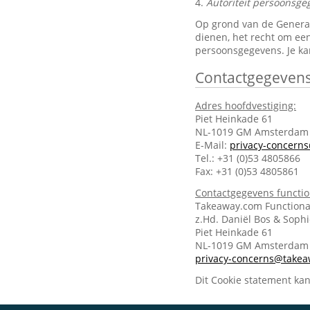
4.
Autoriteit persoonsge
Op grond van de General 
dienen, het recht om een
persoonsgegevens. Je ka
Contactgegeven
Adres hoofdvestiging:
Piet Heinkade 61
NL-1019 GM Amsterdam
E-Mail:
privacy-concern
Tel.: +31 (0)53 4805866
Fax: +31 (0)53 4805861
Contactgegevens functi
Takeaway.com Functiona
z.Hd. Daniël Bos & Soph
Piet Heinkade 61
NL-1019 GM Amsterda
privacy-concerns@take
Dit Cookie statement ka