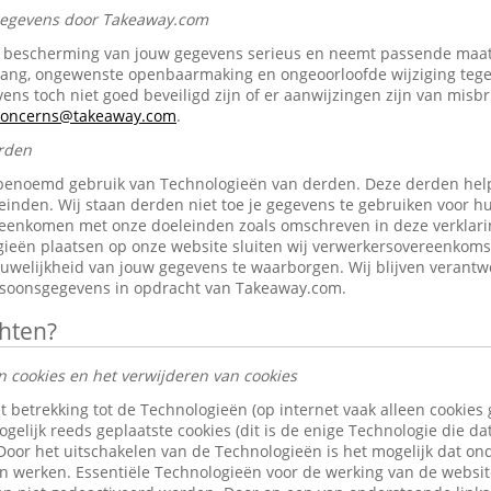
 gegevens door Takeaway.com
bescherming van jouw gegevens serieus en neemt passende maat
gang, ongewenste openbaarmaking en ongeoorloofde wijziging tegen 
ens toch niet goed beveiligd zijn of er aanwijzingen zijn van misb
-concerns@takeaway.com
.
rden
benoemd gebruik van Technologieën van derden. Deze derden help
inden. Wij staan derden niet toe je gegevens te gebruiken voor h
reenkomen met onze doeleinden zoals omschreven in deze verklari
ieën plaatsen op onze website sluiten wij verwerkersovereenkom
ouwelijkheid van jouw gegevens te waarborgen. Wij blijven verantw
rsoonsgegevens in opdracht van Takeaway.com.
chten?
n cookies en het verwijderen van cookies
t betrekking tot de Technologieën (op internet vaak alleen cookies
gelijk reeds geplaatste cookies (dit is de enige Technologie die d
 Door het uitschakelen van de Technologieën is het mogelijk dat o
len werken. Essentiële Technologieën voor de werking van de websi