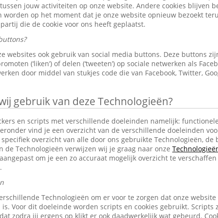
 tussen jouw activiteiten op onze website. Andere cookies blijven 
en worden op het moment dat je onze website opnieuw bezoekt ter
partij die de cookie voor ons heeft geplaatst.
buttons?
e websites ook gebruik van social media buttons. Deze buttons z
omoten (‘liken’) of delen (‘tweeten’) op sociale netwerken als Faceb
erken door middel van stukjes code die van Facebook, Twitter, Goo
j gebruik van deze Technologieën?
ckers en scripts met verschillende doeleinden namelijk: functionele
eronder vind je een overzicht van de verschillende doeleinden voo
specifiek overzicht van alle door ons gebruikte Technologieën, d
an de Technologieën verwijzen wij je graag naar onze
Technologieën 
aangepast om je een zo accuraat mogelijk overzicht te verschaffen
.
en
erschillende Technologieën om er voor te zorgen dat onze website
 is. Voor dit doeleinde worden scripts en cookies gebruikt. Scripts 
n dat zodra jij ergens op klikt er ook daadwerkelijk wat gebeurd. C