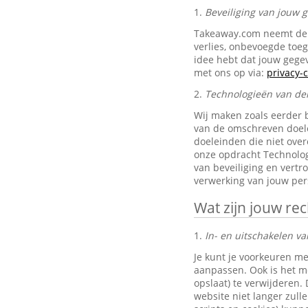
1.
Beveiliging van jouw
Takeaway.com neemt de 
verlies, onbevoegde toe
idee hebt dat jouw gegev
met ons op via:
privacy
2.
Technologieën van de
Wij maken zoals eerder 
van de omschreven doele
doeleinden die niet ove
onze opdracht Technolog
van beveiliging en vertr
verwerking van jouw pe
Wat zijn jouw re
1.
In- en uitschakelen va
Je kunt je voorkeuren me
aanpassen. Ook is het mo
opslaat) te verwijderen.
website niet langer zul