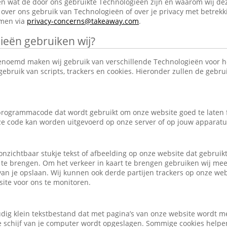
en wat de door ons gebruikte Technologieën zijn en waarom wij de
over ons gebruik van Technologieën of over je privacy met betrekk
emen via
privacy-concerns@takeaway.com
.
ieën gebruiken wij?
enoemd maken wij gebruik van verschillende Technologieën voor 
ebruik van scripts, trackers en cookies. Hieronder zullen de gebr
e programmacode dat wordt gebruikt om onze website goed te laten
eze code kan worden uitgevoerd op onze server of op jouw apparatu
, onzichtbaar stukje tekst of afbeelding op onze website dat gebrui
 te brengen. Om het verkeer in kaart te brengen gebruiken wij mee
an je opslaan. Wij kunnen ook derde partijen trackers op onze we
ite voor ons te monitoren.
udig klein tekstbestand dat met pagina’s van onze website wordt m
schijf van je computer wordt opgeslagen. Sommige cookies helpen