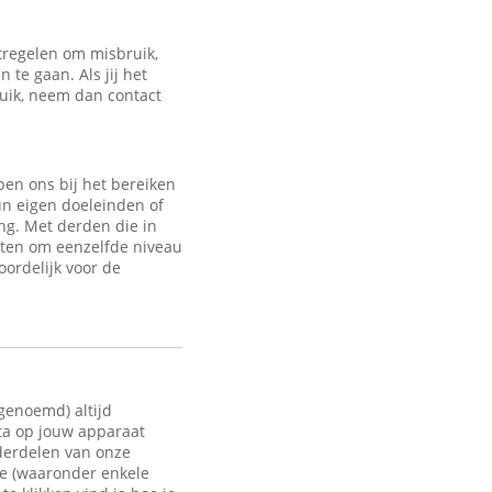
regelen om misbruik,
te gaan. Als jij het
ruik, neem dan contact
en ons bij het bereiken
un eigen doeleinden of
ng. Met derden die in
sten om eenzelfde niveau
oordelijk voor de
 genoemd) altijd
ata op jouw apparaat
nderdelen van onze
te (waaronder enkele