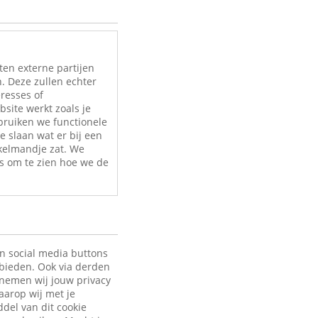
ten externe partijen
. Deze zullen echter
eresses of
site werkt zoals je
bruiken we functionele
e slaan wat er bij een
nkelmandje zat. We
s om te zien hoe we de
en social media buttons
 bieden. Ook via derden
 nemen wij jouw privacy
aarop wij met je
ddel van dit cookie