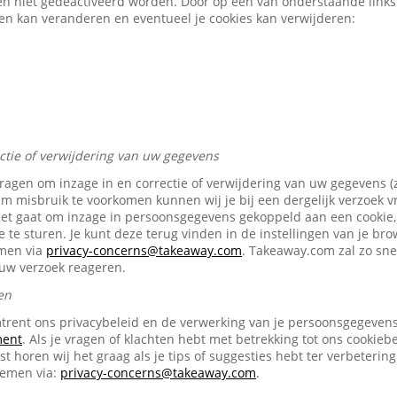
en niet gedeactiveerd worden. Door op een van onderstaande links t
gen kan veranderen en eventueel je cookies kan verwijderen:
ectie of verwijdering van uw gegevens
vragen om inzage in en correctie of verwijdering van uw gegevens (
Om misbruik te voorkomen kunnen wij je bij een dergelijk verzoek 
het gaat om inzage in persoonsgegevens gekoppeld aan een cookie, 
e te sturen. Je kunt deze terug vinden in de instellingen van je br
emen via
privacy-concerns@takeaway.com
. Takeaway.com zal zo snel
ouw verzoek reageren.
en
trent ons privacybeleid en de verwerking van je persoonsgegevens 
ment
. Als je vragen of klachten hebt met betrekking tot ons cookiebe
t horen wij het graag als je tips of suggesties hebt ter verbetering
nemen via:
privacy-concerns@takeaway.com
.