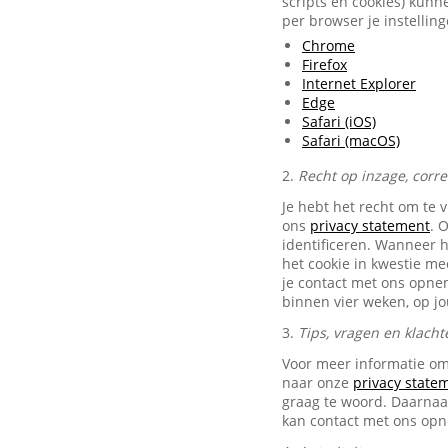
scripts en cookies) kunn
per browser je instellin
Chrome
Firefox
Internet Explorer
Edge
Safari (iOS)
Safari (macOS)
2.
Recht op inzage, corr
Je hebt het recht om te 
ons
privacy statement
. 
identificeren. Wanneer 
het cookie in kwestie me
je contact met ons opn
binnen vier weken, op j
3.
Tips, vragen en klacht
Voor meer informatie om
naar onze
privacy state
graag te woord. Daarnaas
kan contact met ons op