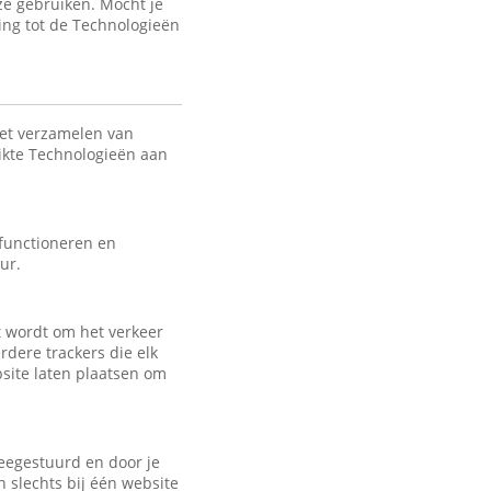
ze gebruiken. Mocht je
ing tot de Technologieën
het verzamelen van
uikte Technologieën aan
 functioneren en
ur.
kt wordt om het verkeer
rdere trackers die elk
bsite laten plaatsen om
eegestuurd en door je
 slechts bij één website