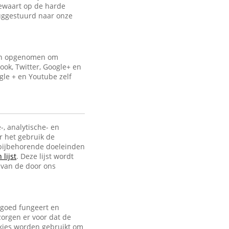
bewaart op de harde
uggestuurd naar onze
ijn opgenomen om
ook, Twitter, Google+ en
gle + en Youtube zelf
-, analytische- en
r het gebruik de
e bijbehorende doeleinden
lijst
. Deze lijst wordt
 van de door ons
 goed fungeert en
zorgen er voor dat de
ookies worden gebruikt om